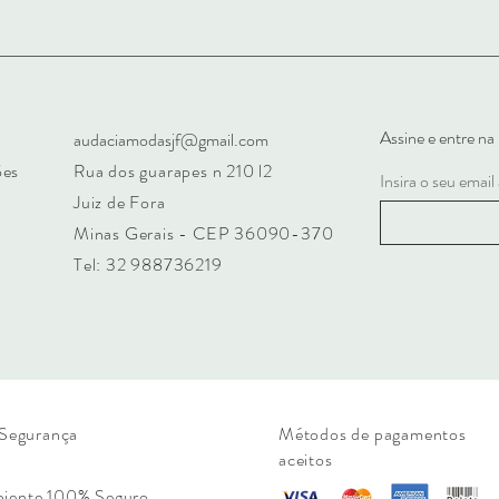
Assine e entre n
audaciamodasjf@gmail.com
ões
Rua dos guarapes n 210 l2
Insira o seu email
Juiz de Fora
Minas Gerais - CEP 36090-370
Tel: 32 988736219
Segurança
Métodos de pagamentos
aceitos
iente 100% Seguro.