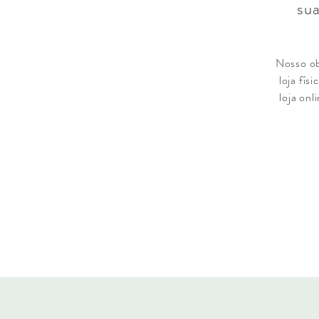
sua
Nosso ob
loja fí
loja onl