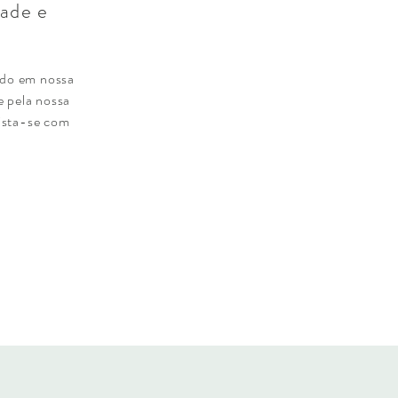
dade e
ido em nossa
e pela nossa
Vista-se com