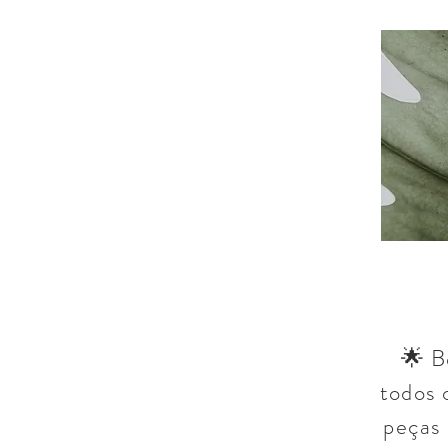
🌟 B
todos 
peças 