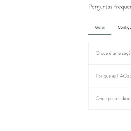
Perguntas freque
Geral
Config
O que é uma seç
Uma seção de FAQ p
é o horário de fun
Por que as FAQs 
As FAQs são uma óti
experiência de nave
Onde posso adici
As FAQs podem ser a