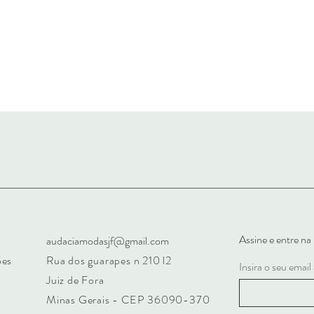
Assine e entre n
audaciamodasjf@gmail.com
ões
Rua dos guarapes n 210 l2
Insira o seu email
Juiz de Fora
Minas Gerais - CEP 36090-370